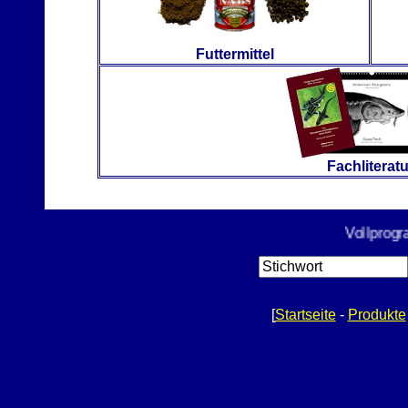
Futtermittel
Fachliteratu
Vollprogram
[
Startseite
-
Produkte